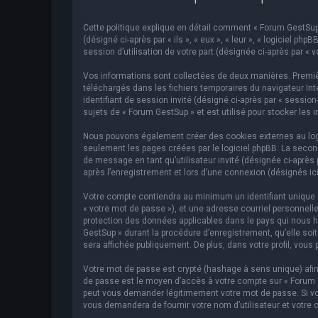
Cette politique explique en détail comment « Forum GestSup »
(désigné ci-après par « ils », « eux », « leur », « logiciel p
session d’utilisation de votre part (désignée ci-après par « v
Vos informations sont collectées de deux manières. Premièr
téléchargés dans les fichiers temporaires du navigateur Inte
identifiant de session invité (désigné ci-après par « sessi
sujets de « Forum GestSup » et est utilisé pour stocker les 
Nous pouvons également créer des cookies externes au logic
seulement les pages créées par le logiciel phpBB. La second
de message en tant qu’utilisateur invité (désignée ci-après
après l’enregistrement et lors d’une connexion (désignés ic
Votre compte contiendra au minimum un identifiant unique (d
« votre mot de passe »), et une adresse courriel personnelle
protection des données applicables dans le pays qui nous hé
GestSup » durant la procédure d’enregistrement, qu’elle soit
sera affichée publiquement. De plus, dans votre profil, vous 
Votre mot de passe est crypté (hashage à sens unique) afin 
de passe est le moyen d’accès à votre compte sur « Forum 
peut vous demander légitimement votre mot de passe. Si vous
vous demandera de fournir votre nom d’utilisateur et votre 