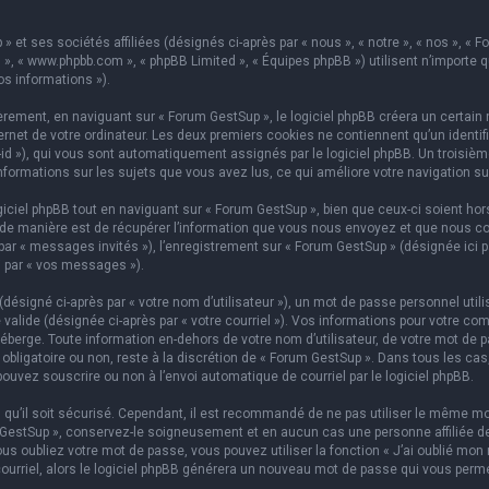
 et ses sociétés affiliées (désignés ci-après par « nous », « notre », « nos », « F
hpBB », « www.phpbb.com », « phpBB Limited », « Équipes phpBB ») utilisent n’importe
os informations »).
ement, en naviguant sur « Forum GestSup », le logiciel phpBB créera un certain n
rnet de votre ordinateur. Les deux premiers cookies ne contiennent qu’un identifian
on-id »), qui vous sont automatiquement assignés par le logiciel phpBB. Un troisi
informations sur les sujets que vous avez lus, ce qui améliore votre navigation su
iel phpBB tout en naviguant sur « Forum GestSup », bien que ceux-ci soient hors
e manière est de récupérer l’information que vous nous envoyez et que nous collect
 par « messages invités »), l’enregistrement sur « Forum GestSup » (désignée ic
i par « vos messages »).
ésigné ci-après par « votre nom d’utilisateur »), un mot de passe personnel utili
 valide (désignée ci-après par « votre courriel »). Vos informations pour votre co
berge. Toute information en-dehors de votre nom d’utilisateur, de votre mot de p
 obligatoire ou non, reste à la discrétion de « Forum GestSup ». Dans tous les ca
pouvez souscrire ou non à l’envoi automatique de courriel par le logiciel phpBB.
qu’il soit sécurisé. Cependant, il est recommandé de ne pas utiliser le même mot
GestSup », conservez-le soigneusement et en aucun cas une personne affiliée de 
 oubliez votre mot de passe, vous pouvez utiliser la fonction « J’ai oublié mon 
courriel, alors le logiciel phpBB générera un nouveau mot de passe qui vous perm