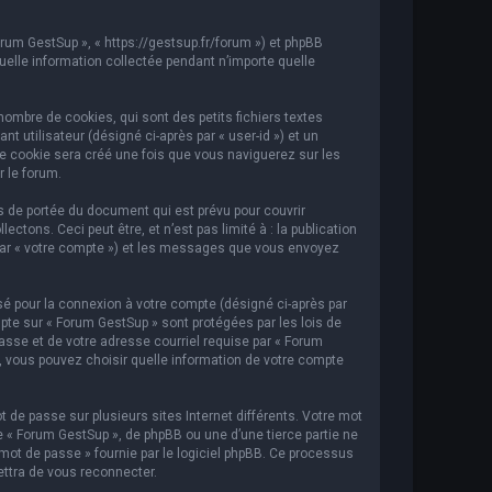
orum GestSup », « https://gestsup.fr/forum ») et phpBB
 quelle information collectée pendant n’importe quelle
ombre de cookies, qui sont des petits fichiers textes
t utilisateur (désigné ci-après par « user-id ») et un
ème cookie sera créé une fois que vous naviguerez sur les
r le forum.
 de portée du document qui est prévu pour couvrir
ons. Ceci peut être, et n’est pas limité à : la publication
i par « votre compte ») et les messages que vous envoyez
sé pour la connexion à votre compte (désigné ci-après par
mpte sur « Forum GestSup » sont protégées par les lois de
asse et de votre adresse courriel requise par « Forum
s, vous pouvez choisir quelle information de votre compte
 de passe sur plusieurs sites Internet différents. Votre mot
« Forum GestSup », de phpBB ou une d’une tierce partie ne
mot de passe » fournie par le logiciel phpBB. Ce processus
ettra de vous reconnecter.