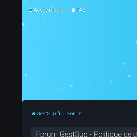
Accès rapide
FAQ
GestSup.fr
Forum
Forum GestSup - Politique de co