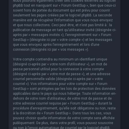
Nous pouvons également créer des cookies externes au logiciel
phpBB tout en naviguant sur « Forum GestSup », bien que ceux-ci
soient hors de portée du document qui est prévu pour couvrir
seulement les pages créées par le logiciel phpBB. La seconde
manière est de récupérer l’information que vous nous envoyez
et que nous collectons. Ceci peut être, et n’est pas limité à : la
publication de message en tant qu’utilisateur invité (désignée ci-
après par « messages invités »), l’enregistrement sur « Forum
GestSup » (désignée ici par « votre compte ») et les messages
que vous envoyez après l’enregistrement et lors d’une
connexion (désignés ici par « vos messages »).
Votre compte contiendra au minimum un identifiant unique
(désigné ci-après par « votre nom d’utilisateur »), un mot de
passe personnel utilisé pour la connexion à votre compte
(désigné ci-après par « votre mot de passe »), et une adresse
courriel personnelle valide (désignée ci-après par « votre
courriel »). Vos informations pour votre compte sur « Forum
GestSup » sont protégées par les lois de protection des données
applicables dans le pays qui nous héberge. Toute information en-
dehors de votre nom d’utilisateur, de votre mot de passe et de
votre adresse courriel requise par « Forum GestSup » durant la
procédure d’enregistrement, qu’elle soit obligatoire ou non, reste
à la discrétion de « Forum GestSup ». Dans tous les cas, vous
pouvez choisir quelle information de votre compte sera affichée
publiquement. De plus, dans votre profil, vous pouvez souscrire
ou non à l’envoi automatique de courriel par le logiciel phpBB.