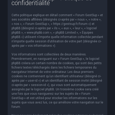
confidentialité
e
r
Cette politique explique en détail comment « Forum GestSup » et
c
ses sociétés affiliées (désignés ci-après par « nous », « notre »,
« nos », « Forum GestSup », « https://gestsup.fr/forum ») et
h
phpBB (désigné ci-après par « ils », « eux », « leur », « logiciel
phpBB », « www.phpbb.com », « phpBB Limited », « Équipes
e
phpBB ») utilisent n’importe quelle information collectée pendant
r
n’importe quelle session d’utilisation de votre part (désignée ci-
après par « vos informations »).
Vos informations sont collectées de deux manières.
Premièrement, en naviguant sur « Forum GestSup », le logiciel
phpBB créera un certain nombre de cookies, qui sont des petits
fichiers textes téléchargés dans les fichiers temporaires du
navigateur Internet de votre ordinateur. Les deux premiers
cookies ne contiennent qu’un identifiant utilisateur (désigné ci-
après par « user-id ») et un identifiant de session invité (désigné
ci-après par « session-id »), qui vous sont automatiquement
assignés par le logiciel phpBB. Un troisième cookie sera créé
une fois que vous naviguerez sur les sujets de « Forum
GestSup » et est utilisé pour stocker les informations sur les
sujets que vous avez lus, ce qui améliore votre navigation sur le
forum.