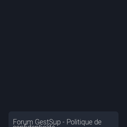
e
r
c
h
e
r
Forum GestSup - Politique de