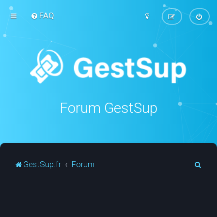
FAQ
Forum GestSup
R
GestSup.fr
Forum
e
c
h