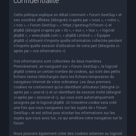
confidentialité
Cette politique explique en détail comment « Forum GestSup » et
ses sociétés affiliées (désignés ci-après par « nous », « notre »,
« nos », « Forum GestSup », « https://gestsup.fr/forum ») et
phpBB (désigné ci-après par « ils », « eux », « leur », « logiciel
phpBB », « www.phpbb.com », « phpBB Limited », « Équipes
phpBB ») utilisent n’importe quelle information collectée pendant
n’importe quelle session d’utilisation de votre part (désignée ci-
après par « vos informations »).
Vos informations sont collectées de deux manières.
Premièrement, en naviguant sur « Forum GestSup », le logiciel
phpBB créera un certain nombre de cookies, qui sont des petits
fichiers textes téléchargés dans les fichiers temporaires du
navigateur Internet de votre ordinateur. Les deux premiers
cookies ne contiennent qu’un identifiant utilisateur (désigné ci-
après par « user-id ») et un identifiant de session invité (désigné
ci-après par « session-id »), qui vous sont automatiquement
assignés par le logiciel phpBB. Un troisième cookie sera créé
une fois que vous naviguerez sur les sujets de « Forum
GestSup » et est utilisé pour stocker les informations sur les
sujets que vous avez lus, ce qui améliore votre navigation sur le
forum.
Nous pouvons également créer des cookies externes au logiciel