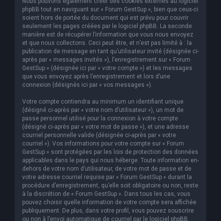
Nous pouvons également créer des cookies externes au logiciel
phpBB tout en naviguant sur « Forum GestSup », bien que ceux-ci
soient hors de portée du document qui est prévu pour couvrir
seulement les pages créées par le logiciel phpBB. La seconde
manière est de récupérer l’information que vous nous envoyez
et que nous collectons. Ceci peut être, et n’est pas limité à : la
publication de message en tant qu’utilisateur invité (désignée ci-
après par « messages invités »), l’enregistrement sur « Forum
GestSup » (désignée ici par « votre compte ») et les messages
que vous envoyez après l’enregistrement et lors d’une
connexion (désignés ici par « vos messages »).
Votre compte contiendra au minimum un identifiant unique
(désigné ci-après par « votre nom d’utilisateur »), un mot de
passe personnel utilisé pour la connexion à votre compte
(désigné ci-après par « votre mot de passe »), et une adresse
courriel personnelle valide (désignée ci-après par « votre
courriel »). Vos informations pour votre compte sur « Forum
GestSup » sont protégées par les lois de protection des données
applicables dans le pays qui nous héberge. Toute information en-
dehors de votre nom d’utilisateur, de votre mot de passe et de
votre adresse courriel requise par « Forum GestSup » durant la
procédure d’enregistrement, qu’elle soit obligatoire ou non, reste
à la discrétion de « Forum GestSup ». Dans tous les cas, vous
pouvez choisir quelle information de votre compte sera affichée
publiquement. De plus, dans votre profil, vous pouvez souscrire
ou non à l’envoi automatique de courriel par le logiciel phpBB.