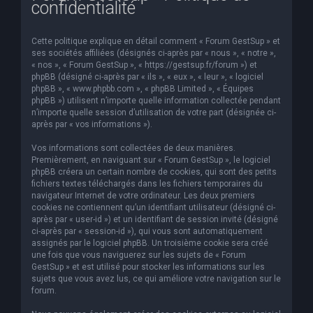
confidentialité
e
r
Cette politique explique en détail comment « Forum GestSup » et
c
ses sociétés affiliées (désignés ci-après par « nous », « notre »,
« nos », « Forum GestSup », « https://gestsup.fr/forum ») et
h
phpBB (désigné ci-après par « ils », « eux », « leur », « logiciel
phpBB », « www.phpbb.com », « phpBB Limited », « Équipes
e
phpBB ») utilisent n’importe quelle information collectée pendant
r
n’importe quelle session d’utilisation de votre part (désignée ci-
après par « vos informations »).
Vos informations sont collectées de deux manières.
Premièrement, en naviguant sur « Forum GestSup », le logiciel
phpBB créera un certain nombre de cookies, qui sont des petits
fichiers textes téléchargés dans les fichiers temporaires du
navigateur Internet de votre ordinateur. Les deux premiers
cookies ne contiennent qu’un identifiant utilisateur (désigné ci-
après par « user-id ») et un identifiant de session invité (désigné
ci-après par « session-id »), qui vous sont automatiquement
assignés par le logiciel phpBB. Un troisième cookie sera créé
une fois que vous naviguerez sur les sujets de « Forum
GestSup » et est utilisé pour stocker les informations sur les
sujets que vous avez lus, ce qui améliore votre navigation sur le
forum.