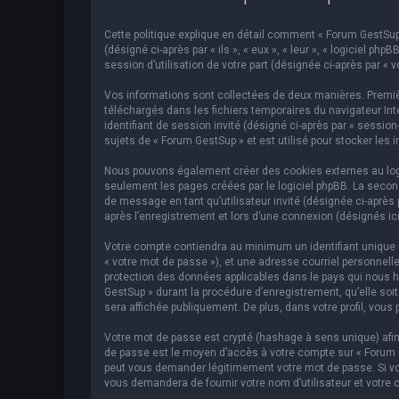
Cette politique explique en détail comment « Forum GestSup »
(désigné ci-après par « ils », « eux », « leur », « logiciel p
session d’utilisation de votre part (désignée ci-après par « v
Vos informations sont collectées de deux manières. Premièr
téléchargés dans les fichiers temporaires du navigateur Inte
identifiant de session invité (désigné ci-après par « sessi
sujets de « Forum GestSup » et est utilisé pour stocker les 
Nous pouvons également créer des cookies externes au logic
seulement les pages créées par le logiciel phpBB. La second
de message en tant qu’utilisateur invité (désignée ci-après
après l’enregistrement et lors d’une connexion (désignés ic
Votre compte contiendra au minimum un identifiant unique (d
« votre mot de passe »), et une adresse courriel personnelle
protection des données applicables dans le pays qui nous hé
GestSup » durant la procédure d’enregistrement, qu’elle soit
sera affichée publiquement. De plus, dans votre profil, vous 
Votre mot de passe est crypté (hashage à sens unique) afin 
de passe est le moyen d’accès à votre compte sur « Forum 
peut vous demander légitimement votre mot de passe. Si vous
vous demandera de fournir votre nom d’utilisateur et votre 