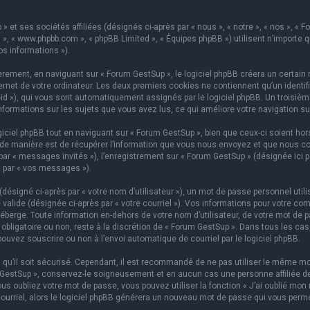
 et ses sociétés affiliées (désignés ci-après par « nous », « notre », « nos », « F
hpBB », « www.phpbb.com », « phpBB Limited », « Équipes phpBB ») utilisent n’importe
os informations »).
ement, en naviguant sur « Forum GestSup », le logiciel phpBB créera un certain n
rnet de votre ordinateur. Les deux premiers cookies ne contiennent qu’un identifian
on-id »), qui vous sont automatiquement assignés par le logiciel phpBB. Un troisi
informations sur les sujets que vous avez lus, ce qui améliore votre navigation su
iel phpBB tout en naviguant sur « Forum GestSup », bien que ceux-ci soient hors
e manière est de récupérer l’information que vous nous envoyez et que nous collect
 par « messages invités »), l’enregistrement sur « Forum GestSup » (désignée ic
i par « vos messages »).
ésigné ci-après par « votre nom d’utilisateur »), un mot de passe personnel utili
 valide (désignée ci-après par « votre courriel »). Vos informations pour votre co
berge. Toute information en-dehors de votre nom d’utilisateur, de votre mot de p
 obligatoire ou non, reste à la discrétion de « Forum GestSup ». Dans tous les ca
pouvez souscrire ou non à l’envoi automatique de courriel par le logiciel phpBB.
qu’il soit sécurisé. Cependant, il est recommandé de ne pas utiliser le même mot
GestSup », conservez-le soigneusement et en aucun cas une personne affiliée de 
 oubliez votre mot de passe, vous pouvez utiliser la fonction « J’ai oublié mon 
courriel, alors le logiciel phpBB générera un nouveau mot de passe qui vous perm