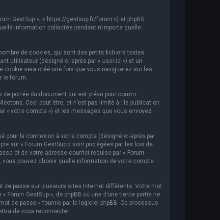
orum GestSup », « https://gestsup.fr/forum ») et phpBB
 quelle information collectée pendant n’importe quelle
ombre de cookies, qui sont des petits fichiers textes
t utilisateur (désigné ci-après par « user-id ») et un
ème cookie sera créé une fois que vous naviguerez sur les
r le forum.
 de portée du document qui est prévu pour couvrir
ons. Ceci peut être, et n’est pas limité à : la publication
i par « votre compte ») et les messages que vous envoyez
sé pour la connexion à votre compte (désigné ci-après par
mpte sur « Forum GestSup » sont protégées par les lois de
asse et de votre adresse courriel requise par « Forum
s, vous pouvez choisir quelle information de votre compte
 de passe sur plusieurs sites Internet différents. Votre mot
« Forum GestSup », de phpBB ou une d’une tierce partie ne
mot de passe » fournie par le logiciel phpBB. Ce processus
ettra de vous reconnecter.