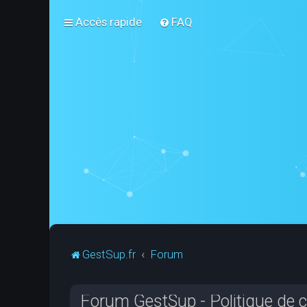
Accès rapide
FAQ
GestSup.fr
Forum
Forum GestSup - Politique de co