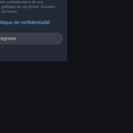
 pris connaissance de nos
e politique de vie privée. Assurez-
t du forum.
litique de confidentialité
egistrer