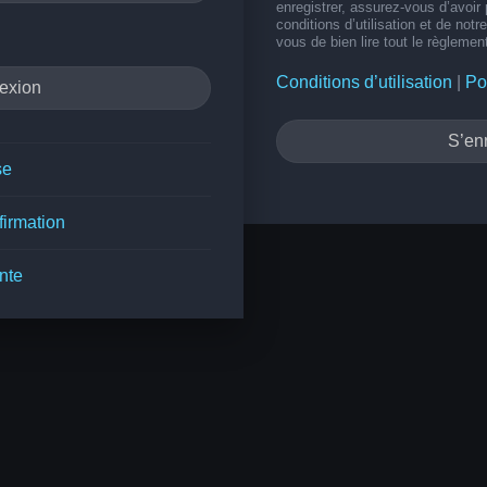
enregistrer, assurez-vous d’avoir
conditions d’utilisation et de notr
vous de bien lire tout le règlemen
Conditions d’utilisation
|
Po
S’enr
se
firmation
nte