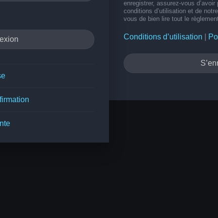
enregistrer, assurez-vous d’avoir
conditions d’utilisation et de notr
vous de bien lire tout le règlemen
Conditions d’utilisation
|
Po
S’enr
se
firmation
nte