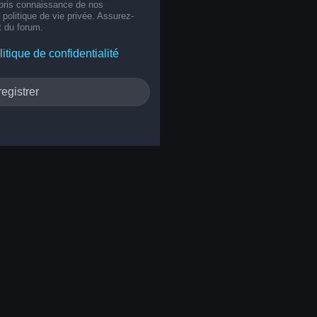
 pris connaissance de nos
e politique de vie privée. Assurez-
t du forum.
litique de confidentialité
egistrer