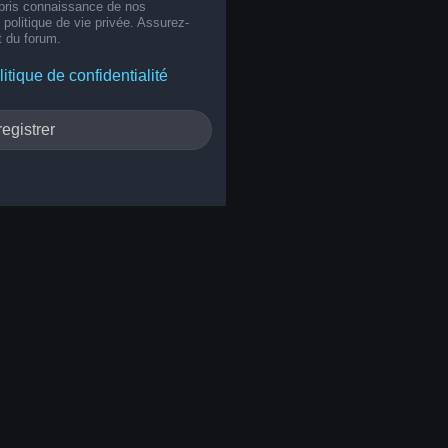
 pris connaissance de nos
e politique de vie privée. Assurez-
t du forum.
litique de confidentialité
egistrer