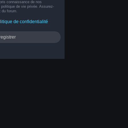
 pris connaissance de nos
e politique de vie privée. Assurez-
t du forum.
litique de confidentialité
egistrer