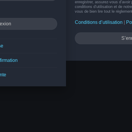
enregistrer, assurez-vous d’avoir
conditions d’utilisation et de notr
vous de bien lire tout le règlemen
Conditions d’utilisation
|
Po
S’enr
se
firmation
nte