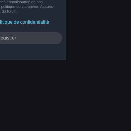
 pris connaissance de nos
e politique de vie privée. Assurez-
t du forum.
litique de confidentialité
egistrer