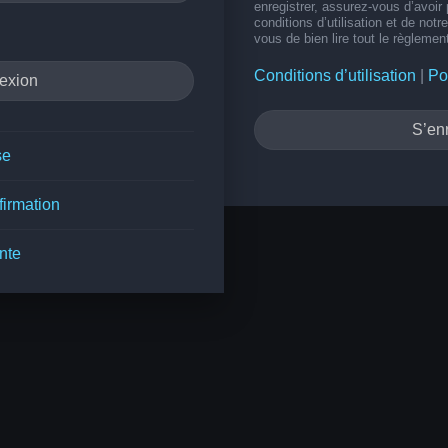
enregistrer, assurez-vous d’avoir
conditions d’utilisation et de notr
vous de bien lire tout le règlemen
Conditions d’utilisation
|
Po
S’enr
se
firmation
nte