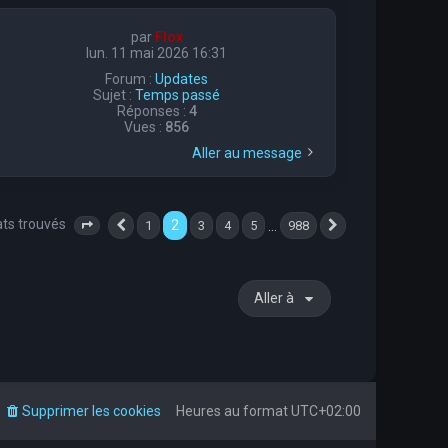
par
Flox
lun. 11 mai 2026 16:31
Forum :
Updates
Sujet :
Temps passé
Réponses :
4
Vues :
856
Aller au message
ats trouvés
2
…
1
3
4
5
988
Page
2
sur
Précédente
988
Suivante
Aller à
Supprimer les cookies
Heures au format
UTC+02:00