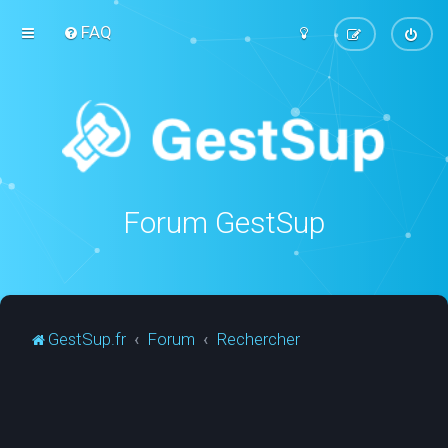
FAQ
Forum GestSup
GestSup.fr
Forum
Rechercher