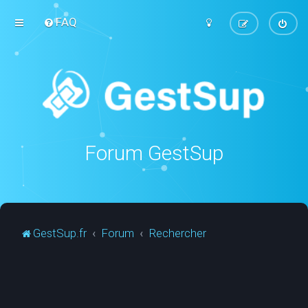
FAQ
Forum GestSup
GestSup.fr
Forum
Rechercher