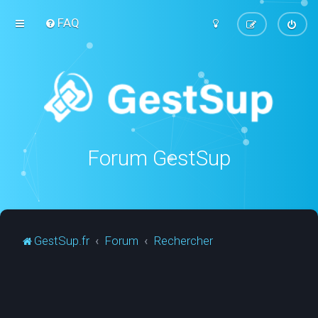
FAQ
Forum GestSup
GestSup.fr
Forum
Rechercher