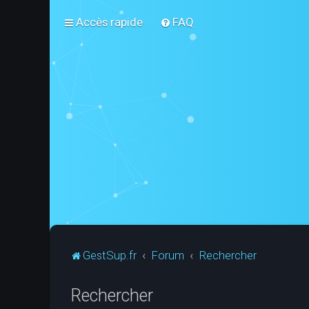
Accès rapide
FAQ
GestSup.fr
Forum
Rechercher
Rechercher