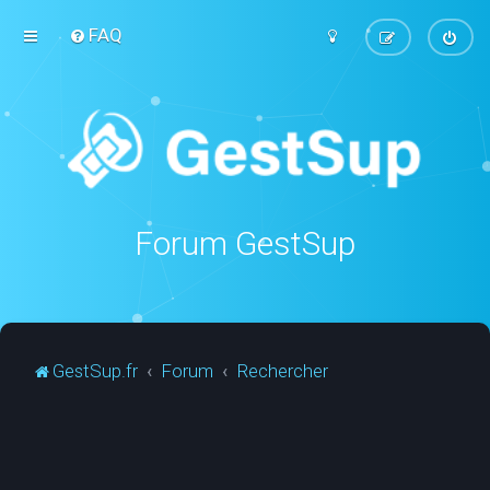
FAQ
Forum GestSup
GestSup.fr
Forum
Rechercher