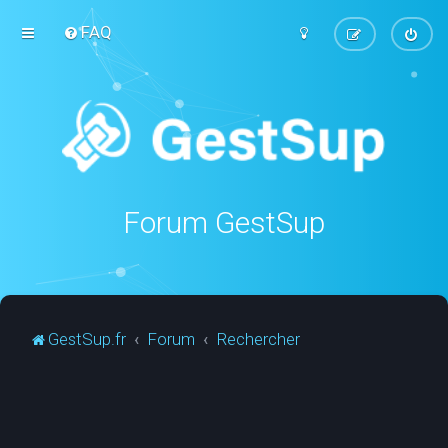
FAQ
Forum GestSup
GestSup.fr
Forum
Rechercher