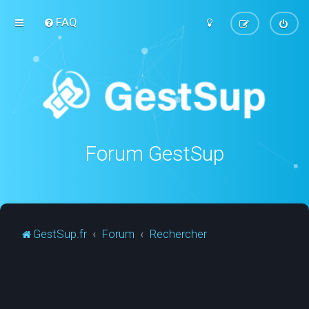
FAQ
Forum GestSup
GestSup.fr
Forum
Rechercher