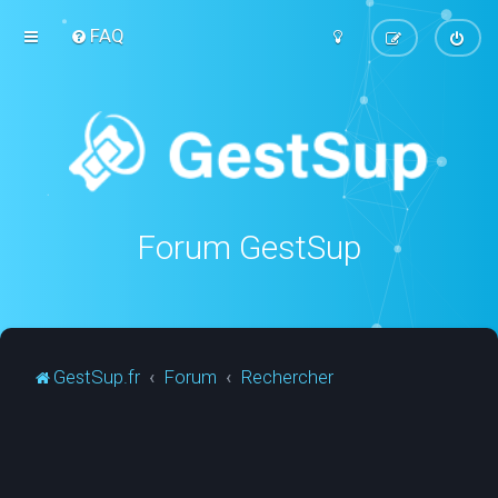
FAQ
Forum GestSup
GestSup.fr
Forum
Rechercher