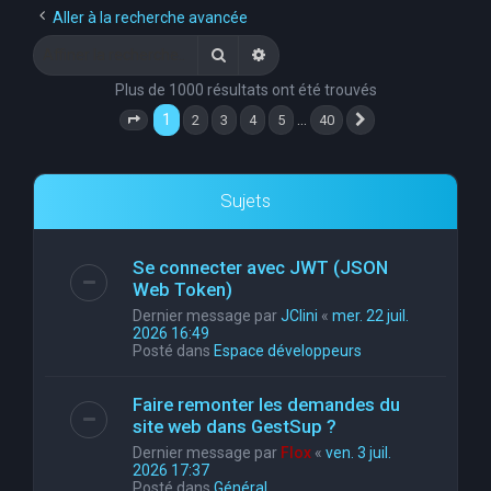
Aller à la recherche avancée
Rechercher
Recherche avancée
Plus de 1000 résultats ont été trouvés
1
…
2
3
4
5
40
Page
1
sur
40
Suivante
Sujets
Se connecter avec JWT (JSON
Web Token)
Dernier message par
JClini
«
mer. 22 juil.
2026 16:49
Posté dans
Espace développeurs
Faire remonter les demandes du
site web dans GestSup ?
Dernier message par
Flox
«
ven. 3 juil.
2026 17:37
Posté dans
Général