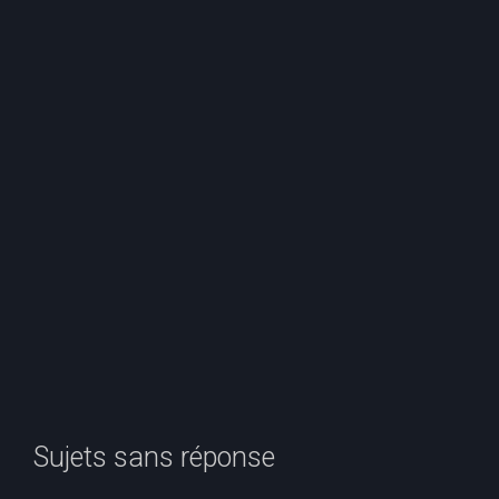
e
r
c
h
e
r
Sujets sans réponse