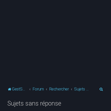
R
GestSup.fr
Forum
Rechercher
Sujets sans réponse
e
Sujets sans réponse
c
h