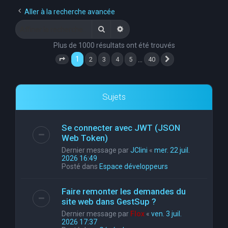
e
Aller à la recherche avancée
r
Rechercher
Recherche avancée
c
Plus de 1000 résultats ont été trouvés
h
1
…
2
3
4
5
40
Page
1
sur
40
Suivante
e
r
Sujets
Se connecter avec JWT (JSON
Web Token)
Dernier message par
JClini
«
mer. 22 juil.
2026 16:49
Posté dans
Espace développeurs
Faire remonter les demandes du
site web dans GestSup ?
Dernier message par
Flox
«
ven. 3 juil.
2026 17:37