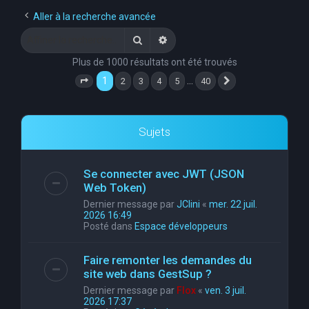
e
Aller à la recherche avancée
r
Rechercher
Recherche avancée
c
Plus de 1000 résultats ont été trouvés
h
1
…
2
3
4
5
40
Page
1
sur
40
Suivante
e
r
Sujets
Se connecter avec JWT (JSON
Web Token)
Dernier message par
JClini
«
mer. 22 juil.
2026 16:49
Posté dans
Espace développeurs
Faire remonter les demandes du
site web dans GestSup ?
Dernier message par
Flox
«
ven. 3 juil.
2026 17:37