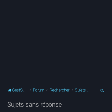
R
GestSup.fr
Forum
Rechercher
Sujets sans réponse
e
Sujets sans réponse
c
h