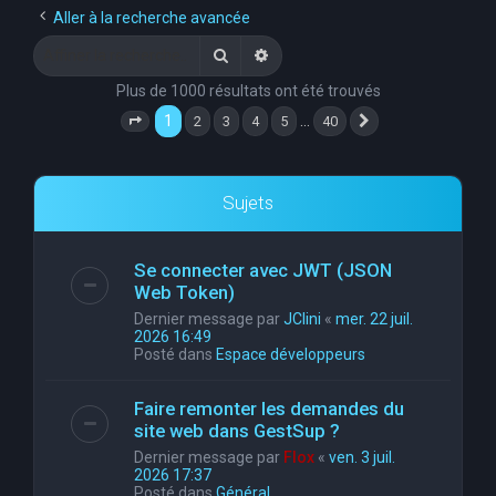
Aller à la recherche avancée
Rechercher
Recherche avancée
Plus de 1000 résultats ont été trouvés
1
…
2
3
4
5
40
Page
1
sur
40
Suivante
Sujets
Se connecter avec JWT (JSON
Web Token)
Dernier message par
JClini
«
mer. 22 juil.
2026 16:49
Posté dans
Espace développeurs
Faire remonter les demandes du
site web dans GestSup ?
Dernier message par
Flox
«
ven. 3 juil.
2026 17:37
Posté dans
Général