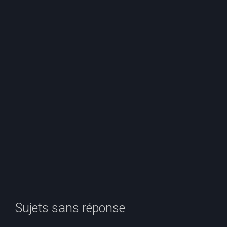
e
r
c
h
e
r
Sujets sans réponse