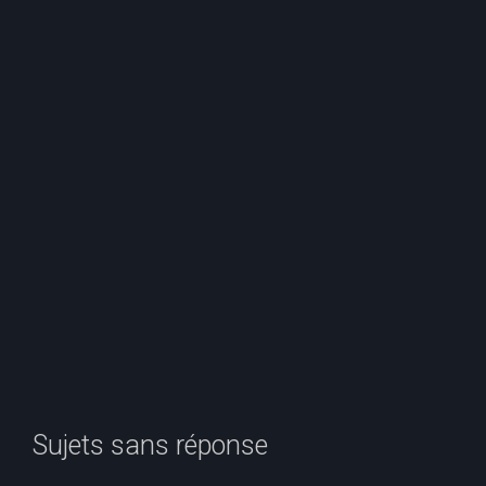
e
r
c
h
e
r
Sujets sans réponse