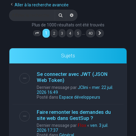
Aller à la recherche avancée
Rechercher
Recherche avancée
Plus de 1000 résultats ont été trouvés
1
…
2
3
4
5
40
Page
1
sur
40
Suivante
Sujets
Se connecter avec JWT (JSON
Web Token)
Dernier message par
JClini
«
mer. 22 juil.
2026 16:49
Posté dans
Espace développeurs
Faire remonter les demandes du
site web dans GestSup ?
Dernier message par
Flox
«
ven. 3 juil.
2026 17:37
Posté dans
Général