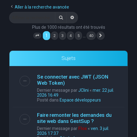
e
Aller à la recherche avancée
r
Rechercher
Recherche avancée
c
Plus de 1000 résultats ont été trouvés
h
1
…
2
3
4
5
40
Page
1
sur
40
Suivante
e
r
Sujets
Se connecter avec JWT (JSON
Web Token)
Dernier message par
JClini
«
mer. 22 juil.
2026 16:49
Posté dans
Espace développeurs
Faire remonter les demandes du
site web dans GestSup ?
Dernier message par
Flox
«
ven. 3 juil.
2026 17:37