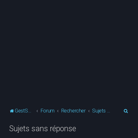
R
GestSup.fr
Forum
Rechercher
Sujets sans réponse
e
Sujets sans réponse
c
h