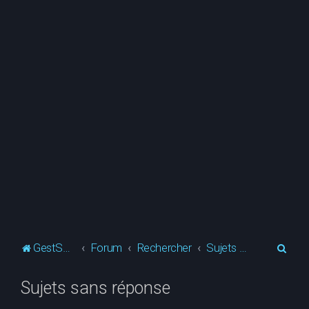
R
GestSup.fr
Forum
Rechercher
Sujets sans réponse
e
Sujets sans réponse
c
h