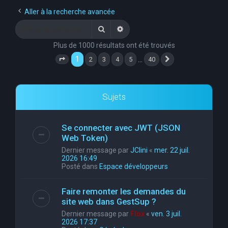
e
Aller à la recherche avancée
r
Rechercher
Recherche avancée
c
Plus de 1000 résultats ont été trouvés
h
1
…
2
3
4
5
40
Page
1
sur
40
Suivante
e
r
Sujets
Se connecter avec JWT (JSON
Web Token)
Dernier message par
JClini
«
mer. 22 juil.
2026 16:49
Posté dans
Espace développeurs
Faire remonter les demandes du
site web dans GestSup ?
Dernier message par
Flox
«
ven. 3 juil.
2026 17:37