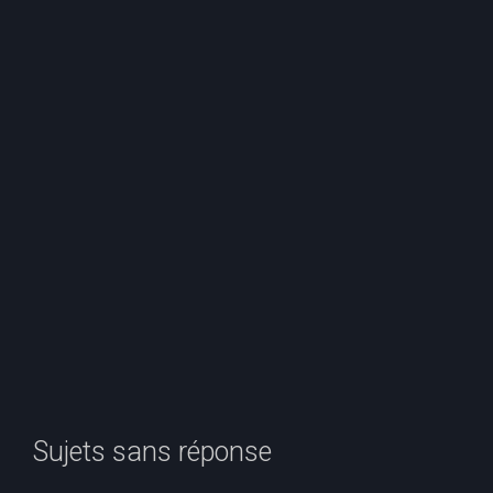
e
r
c
h
e
r
Sujets sans réponse