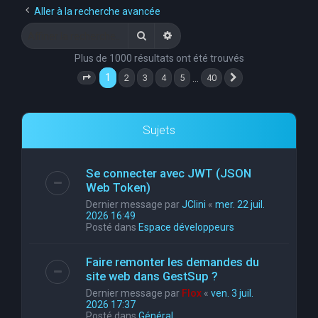
Aller à la recherche avancée
Rechercher
Recherche avancée
Plus de 1000 résultats ont été trouvés
1
…
2
3
4
5
40
Page
1
sur
40
Suivante
Sujets
Se connecter avec JWT (JSON
Web Token)
Dernier message par
JClini
«
mer. 22 juil.
2026 16:49
Posté dans
Espace développeurs
Faire remonter les demandes du
site web dans GestSup ?
Dernier message par
Flox
«
ven. 3 juil.
2026 17:37
Posté dans
Général