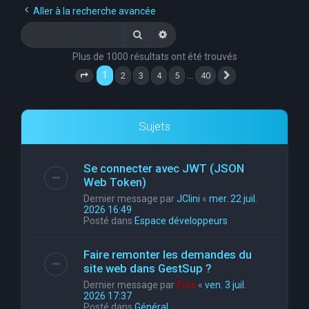
Aller à la recherche avancée
Rechercher
Recherche avancée
Plus de 1000 résultats ont été trouvés
1
…
2
3
4
5
40
Page
1
sur
40
Suivante
Sujets
Se connecter avec JWT (JSON
Web Token)
Dernier message par
JClini
«
mer. 22 juil.
2026 16:49
Posté dans
Espace développeurs
Faire remonter les demandes du
site web dans GestSup ?
Dernier message par
Flox
«
ven. 3 juil.
2026 17:37
Posté dans
Général