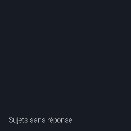
e
r
c
h
e
r
Sujets sans réponse