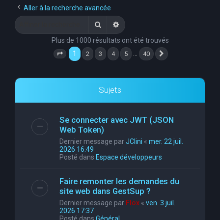
Aller à la recherche avancée
Rechercher
Recherche avancée
Plus de 1000 résultats ont été trouvés
1
…
2
3
4
5
40
Page
1
sur
40
Suivante
Sujets
Se connecter avec JWT (JSON
Web Token)
Dernier message par
JClini
«
mer. 22 juil.
2026 16:49
Posté dans
Espace développeurs
Faire remonter les demandes du
site web dans GestSup ?
Dernier message par
Flox
«
ven. 3 juil.
2026 17:37
Posté dans
Général