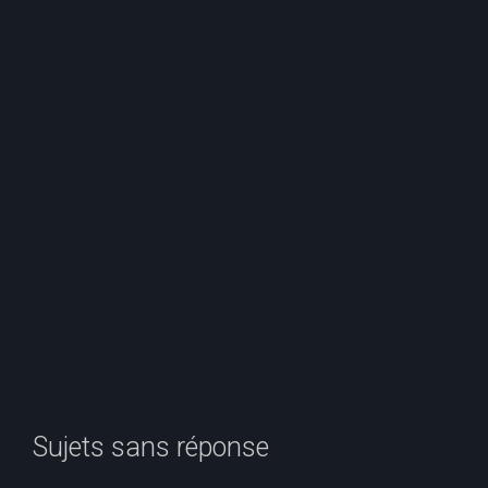
e
r
c
h
e
r
Sujets sans réponse