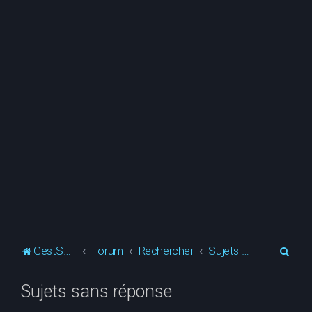
R
GestSup.fr
Forum
Rechercher
Sujets sans réponse
e
Sujets sans réponse
c
h