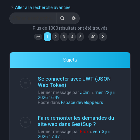
e
Aller à la recherche avancée
r
Rechercher
Recherche avancée
c
Plus de 1000 résultats ont été trouvés
h
1
…
2
3
4
5
40
Page
1
sur
40
Suivante
e
r
Sujets
Se connecter avec JWT (JSON
Web Token)
Dernier message par
JClini
«
mer. 22 juil.
2026 16:49
Posté dans
Espace développeurs
Faire remonter les demandes du
site web dans GestSup ?
Dernier message par
Flox
«
ven. 3 juil.
2026 17:37