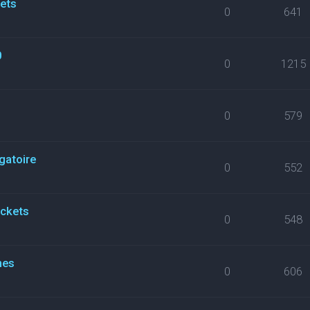
kets
0
641
0
0
1215
0
579
gatoire
0
552
ickets
0
548
nes
0
606