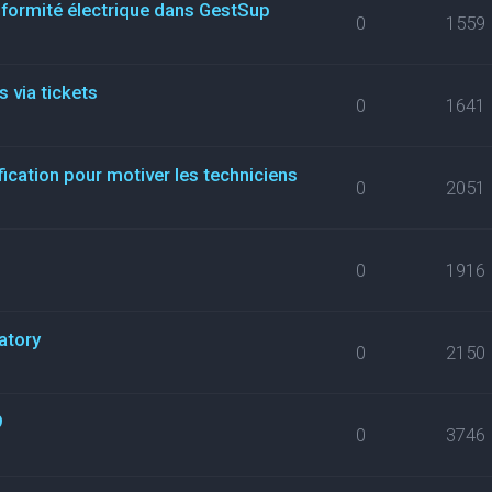
nformité électrique dans GestSup
0
1559
 via tickets
0
1641
fication pour motiver les techniciens
0
2051
0
1916
atory
0
2150
9
0
3746