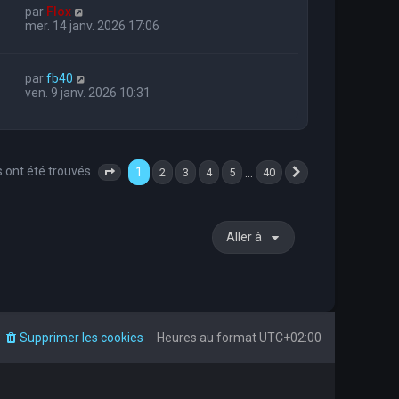
par
Flox
mer. 14 janv. 2026 17:06
par
fb40
ven. 9 janv. 2026 10:31
s ont été trouvés
1
…
2
3
4
5
40
Page
1
sur
40
Suivante
Aller à
Supprimer les cookies
Heures au format
UTC+02:00