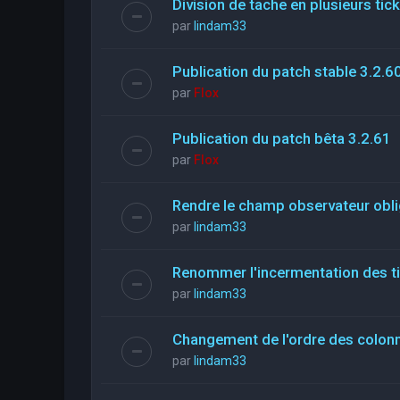
Division de tache en plusieurs tic
par
lindam33
Publication du patch stable 3.2.6
par
Flox
Publication du patch bêta 3.2.61
par
Flox
Rendre le champ observateur obli
par
lindam33
Renommer l'incermentation des t
par
lindam33
Changement de l'ordre des colon
par
lindam33