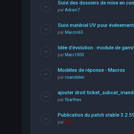
Suivi des dossiers de mise en co
par
Adrien7
Suivi matériel UV pour événements
par
Marcm65
Idée d’évolution : module de gami
par
Marc1000
Modèles de réponse - Macros
par
ncandelier
ajouter droit ticket_subcat_mand
par
fbarthes
Publication du patch stable 3.2.5
par
Flox