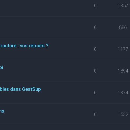
0
1357
0
886
ructure : vos retours ?
0
1177
pi
0
1894
ables dans GestSup
0
1374
ns
0
1532