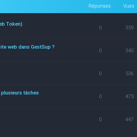
Réponses
Vues
eb Token)
0
359
site web dans GestSup ?
0
340
0
536
 plusieurs tâches
0
475
0
447