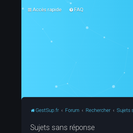
Accès rapide
FAQ
GestSup.fr
Forum
Rechercher
Sujets 
Sujets sans réponse