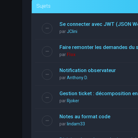
Sujets
Se connecter avec JWT (JSON W
par
JClini
Faire remonter les demandes du 
par
Flox
Notification observateur
par
Anthony D.
Gestion ticket : décomposition en
par
Rjoker
Notes au format code
par
lindam33