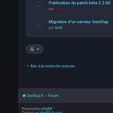
Publication du patch bêta 3.2.60
par
Flox
Migration d'un serveur GestSup
par
fb40
Aller à la recherche avancée
GestSup.fr
Forum
Powered by
phpBB
™
Traduit par
phpBB-fr.com