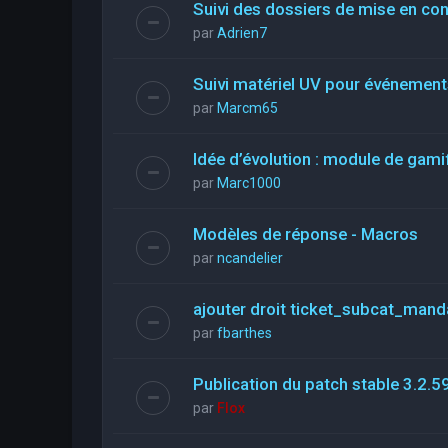
Suivi des dossiers de mise en co
par
Adrien7
Suivi matériel UV pour événements
par
Marcm65
Idée d’évolution : module de gami
par
Marc1000
Modèles de réponse - Macros
par
ncandelier
ajouter droit ticket_subcat_mand
par
fbarthes
Publication du patch stable 3.2.5
par
Flox