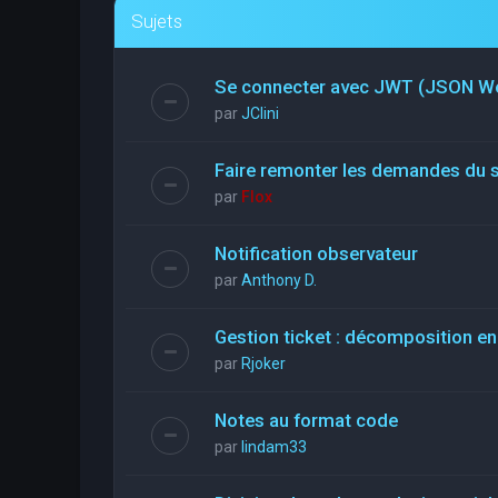
Sujets
Se connecter avec JWT (JSON W
par
JClini
Faire remonter les demandes du 
par
Flox
Notification observateur
par
Anthony D.
Gestion ticket : décomposition en
par
Rjoker
Notes au format code
par
lindam33