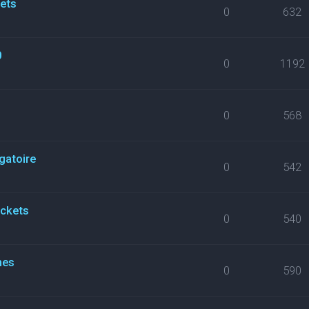
kets
0
632
0
0
1192
0
568
gatoire
0
542
ickets
0
540
nes
0
590