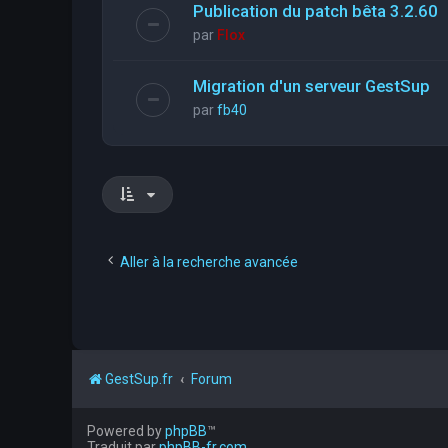
Publication du patch bêta 3.2.60
par
Flox
Migration d'un serveur GestSup
par
fb40
Aller à la recherche avancée
GestSup.fr
Forum
Powered by
phpBB
™
Traduit par
phpBB-fr.com