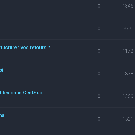
0
1345
0
877
ructure : vos retours ?
0
1172
pi
0
1878
ables dans GestSup
0
1366
ns
0
1521