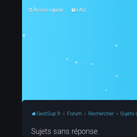
Accès rapide
FAQ
GestSup.fr
Forum
Rechercher
Sujets 
Sujets sans réponse