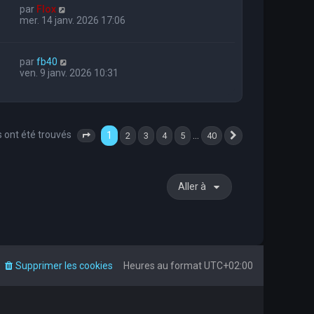
par
Flox
mer. 14 janv. 2026 17:06
par
fb40
ven. 9 janv. 2026 10:31
s ont été trouvés
1
…
2
3
4
5
40
Page
1
sur
40
Suivante
Aller à
Supprimer les cookies
Heures au format
UTC+02:00