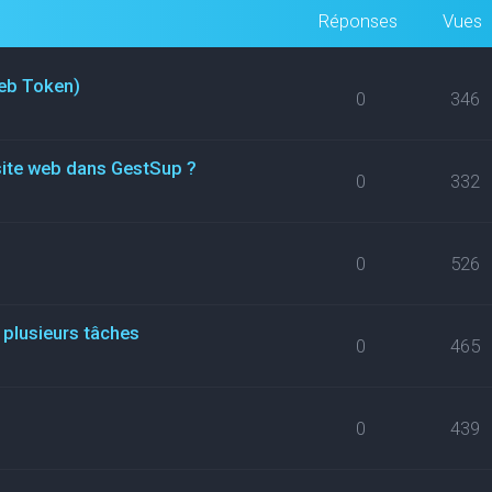
Réponses
Vues
eb Token)
0
346
site web dans GestSup ?
0
332
0
526
 plusieurs tâches
0
465
0
439