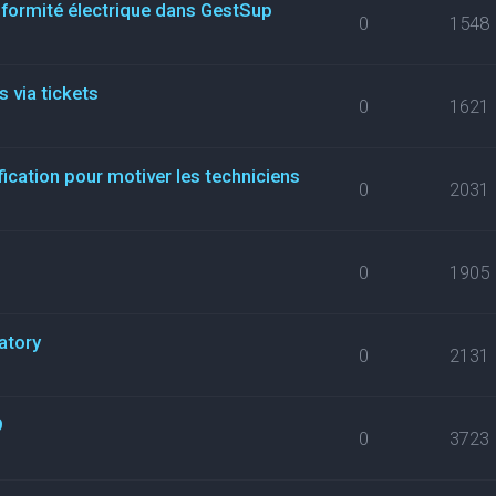
nformité électrique dans GestSup
0
1548
 via tickets
0
1621
fication pour motiver les techniciens
0
2031
0
1905
atory
0
2131
9
0
3723