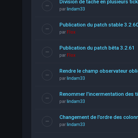
Division de tache en plusieurs tic
par
lindam33
Publication du patch stable 3.2.6
par
Flox
Publication du patch bêta 3.2.61
par
Flox
Rendre le champ observateur obli
par
lindam33
Renommer l'incermentation des t
par
lindam33
Changement de l'ordre des colon
par
lindam33