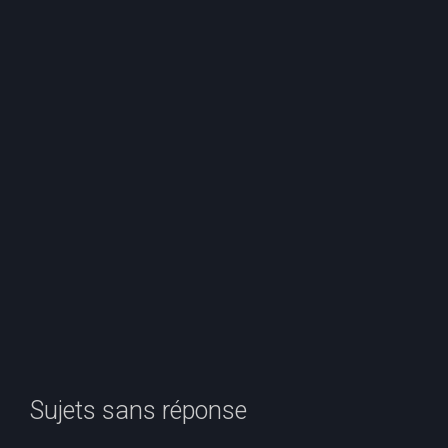
e
r
c
h
e
r
Sujets sans réponse