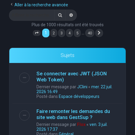
Aller à la recherche avancée
Rechercher
Recherche avancée
Plus de 1000 résultats ont été trouvés
1
…
2
3
4
5
40
Page
1
sur
40
Suivante
Sujets
Se connecter avec JWT (JSON
Web Token)
Dernier message par
JClini
«
mer. 22 juil.
2026 16:49
Posté dans
Espace développeurs
Faire remonter les demandes du
site web dans GestSup ?
Dernier message par
Flox
«
ven. 3 juil.
2026 17:37
Posté dans
Général