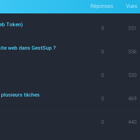
Réponses
Vues
eb Token)
0
351
site web dans GestSup ?
0
336
0
530
 plusieurs tâches
0
469
0
440