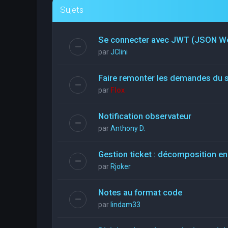
Sujets
Se connecter avec JWT (JSON W
par
JClini
Faire remonter les demandes du 
par
Flox
Notification observateur
par
Anthony D.
Gestion ticket : décomposition en
par
Rjoker
Notes au format code
par
lindam33