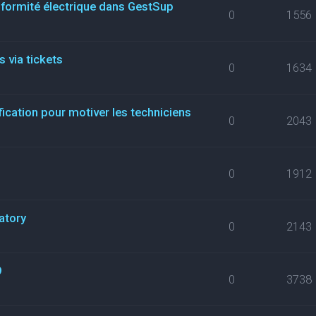
nformité électrique dans GestSup
0
1556
 via tickets
0
1634
fication pour motiver les techniciens
0
2043
0
1912
atory
0
2143
9
0
3738