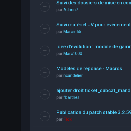
Suivi des dossiers de mise en co
par
Adrien7
Suivi matériel UV pour événements
par
Marcm65
Idée d’évolution : module de gami
par
Marc1000
Modèles de réponse - Macros
par
ncandelier
ajouter droit ticket_subcat_mand
par
fbarthes
Publication du patch stable 3.2.5
par
Flox