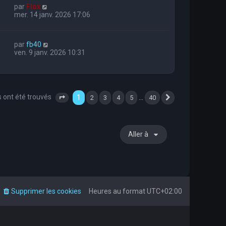
par
Flox
mer. 14 janv. 2026 17:06
par
fb40
ven. 9 janv. 2026 10:31
s ont été trouvés
1
…
2
3
4
5
40
Page
1
sur
40
Suivante
Aller à
Supprimer les cookies
Heures au format
UTC+02:00