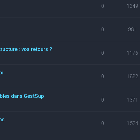
0
1349
0
881
ructure : vos retours ?
0
1176
pi
0
1882
ables dans GestSup
0
1371
ns
0
1524