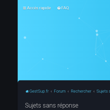
Accès rapide
FAQ
GestSup.fr
Forum
Rechercher
Sujets 
Sujets sans réponse