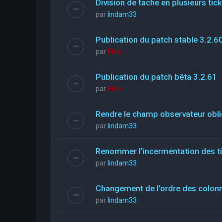
Division de tache en plusieurs tic
par
lindam33
Publication du patch stable 3.2.6
par
Flox
Publication du patch bêta 3.2.61
par
Flox
Rendre le champ observateur obli
par
lindam33
Renommer l'incermentation des t
par
lindam33
Changement de l'ordre des colon
par
lindam33