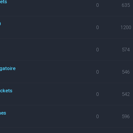
kets
0
635
0
0
1200
0
574
gatoire
0
546
ickets
0
542
nes
0
596