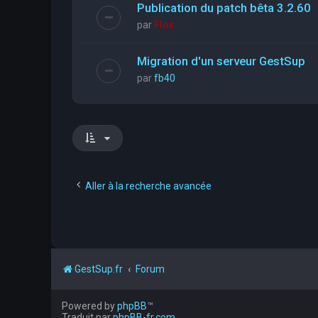
Publication du patch bêta 3.2.60
par
Flox
Migration d'un serveur GestSup
par
fb40
Aller à la recherche avancée
GestSup.fr
Forum
Powered by
phpBB
™
Traduit par
phpBB-fr.com