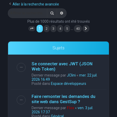
Aller à la recherche avancée
Rechercher
Recherche avancée
Plus de 1000 résultats ont été trouvés
1
…
2
3
4
5
40
Page
1
sur
40
Suivante
Sujets
Se connecter avec JWT (JSON
Web Token)
Dernier message par
JClini
«
mer. 22 juil.
2026 16:49
Posté dans
Espace développeurs
Faire remonter les demandes du
site web dans GestSup ?
Dernier message par
Flox
«
ven. 3 juil.
2026 17:37
Posté dans
Général