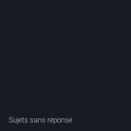
e
r
c
h
e
r
Sujets sans réponse