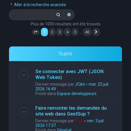
Aller à la recherche avancée
Rechercher
Recherche avancée
Plus de 1000 résultats ont été trouvés
1
…
2
3
4
5
40
Page
1
sur
40
Suivante
Sujets
Se connecter avec JWT (JSON
Web Token)
Dernier message par
JClini
«
mer. 22 juil.
2026 16:49
Posté dans
Espace développeurs
Faire remonter les demandes du
site web dans GestSup ?
Dernier message par
Flox
«
ven. 3 juil.
2026 17:37
Posté dans
Général