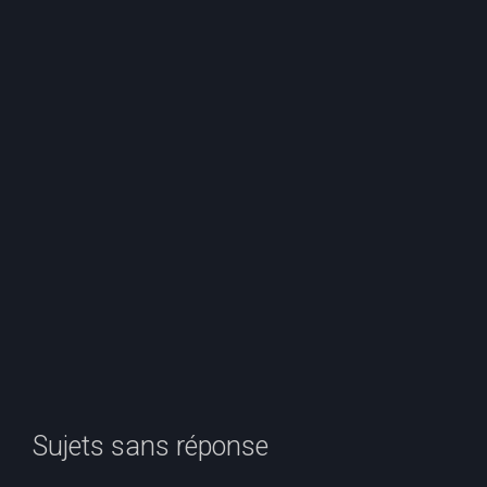
e
r
c
h
e
r
Sujets sans réponse