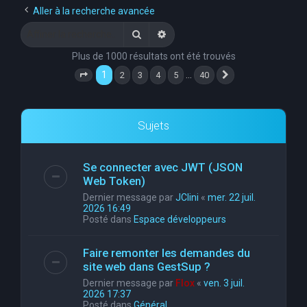
Aller à la recherche avancée
Rechercher
Recherche avancée
Plus de 1000 résultats ont été trouvés
1
…
2
3
4
5
40
Page
1
sur
40
Suivante
Sujets
Se connecter avec JWT (JSON
Web Token)
Dernier message par
JClini
«
mer. 22 juil.
2026 16:49
Posté dans
Espace développeurs
Faire remonter les demandes du
site web dans GestSup ?
Dernier message par
Flox
«
ven. 3 juil.
2026 17:37
Posté dans
Général