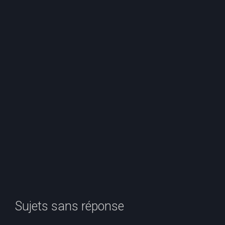
e
r
c
h
e
r
Sujets sans réponse