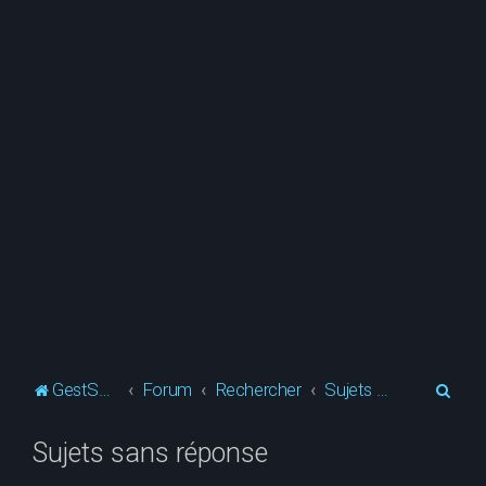
R
GestSup.fr
Forum
Rechercher
Sujets sans réponse
e
Sujets sans réponse
c
h