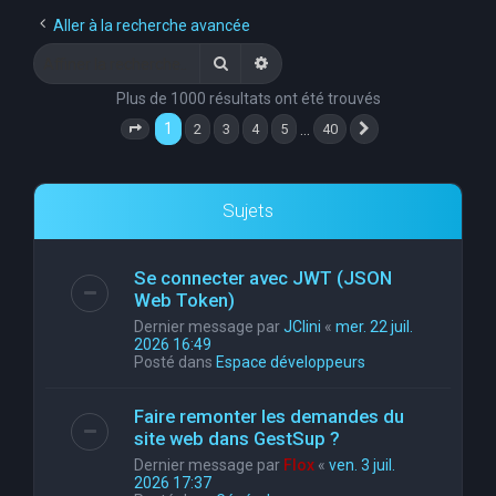
e
Aller à la recherche avancée
r
Rechercher
Recherche avancée
c
Plus de 1000 résultats ont été trouvés
h
1
…
2
3
4
5
40
Page
1
sur
40
Suivante
e
r
Sujets
Se connecter avec JWT (JSON
Web Token)
Dernier message par
JClini
«
mer. 22 juil.
2026 16:49
Posté dans
Espace développeurs
Faire remonter les demandes du
site web dans GestSup ?
Dernier message par
Flox
«
ven. 3 juil.
2026 17:37