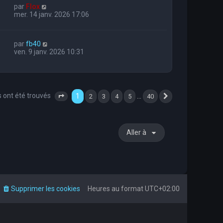
par
Flox
mer. 14 janv. 2026 17:06
par
fb40
ven. 9 janv. 2026 10:31
s ont été trouvés
1
…
2
3
4
5
40
Page
1
sur
40
Suivante
Aller à
Supprimer les cookies
Heures au format
UTC+02:00