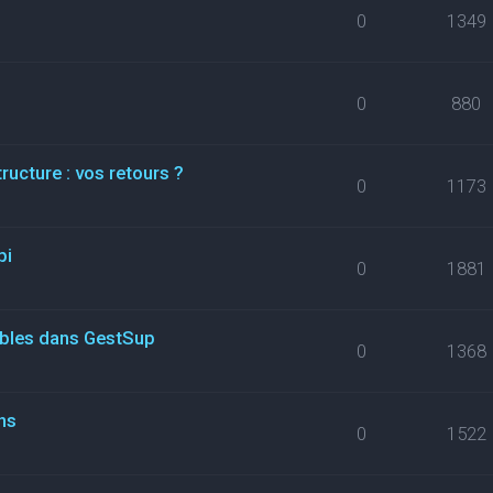
0
1349
0
880
ructure : vos retours ?
0
1173
pi
0
1881
ables dans GestSup
0
1368
ns
0
1522