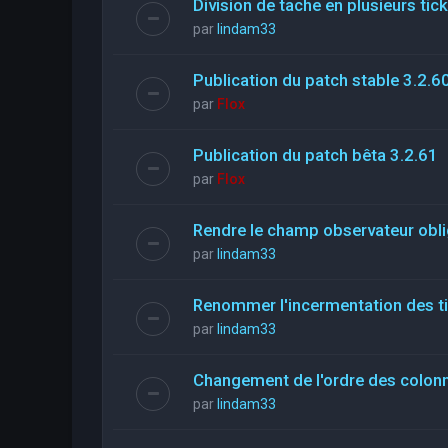
Division de tache en plusieurs tic
par
lindam33
Publication du patch stable 3.2.6
par
Flox
Publication du patch bêta 3.2.61
par
Flox
Rendre le champ observateur obli
par
lindam33
Renommer l'incermentation des t
par
lindam33
Changement de l'ordre des colon
par
lindam33