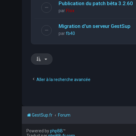
Publication du patch bêta 3.2.60
par
Flox
Migration d'un serveur GestSup
par
fb40
Aller à la recherche avancée
GestSup.fr
Forum
Powered by
phpBB
™
Traduit par
phpBB-fr.com