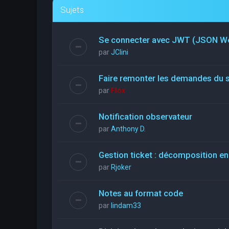
Sujets
Se connecter avec JWT (JSON W
par
JClini
Faire remonter les demandes du 
par
Flox
Notification observateur
par
Anthony D.
Gestion ticket : décomposition en
par
Rjoker
Notes au format code
par
lindam33