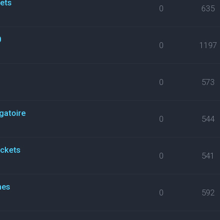
kets
0
635
0
0
1197
0
573
gatoire
0
544
ickets
0
541
nes
0
592