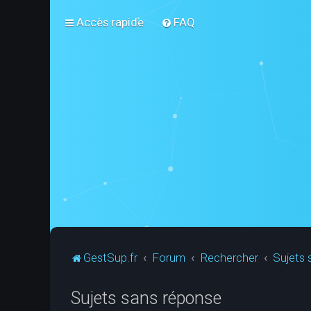
Accès rapide
FAQ
GestSup.fr
Forum
Rechercher
Sujets 
Sujets sans réponse