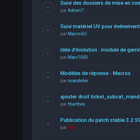
Suivi des dossiers de mise en co
par
Adrien7
Suivi matériel UV pour événements
par
Marcm65
Idée d’évolution : module de gami
par
Marc1000
Modèles de réponse - Macros
par
ncandelier
ajouter droit ticket_subcat_mand
par
fbarthes
Publication du patch stable 3.2.5
par
Flox