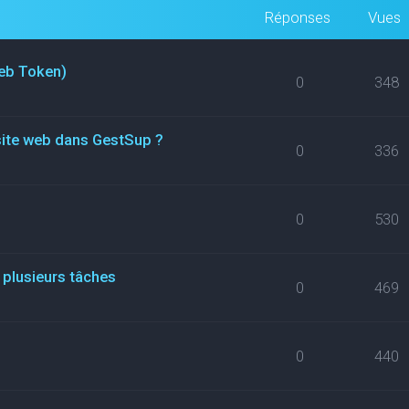
Réponses
Vues
eb Token)
0
348
site web dans GestSup ?
0
336
0
530
 plusieurs tâches
0
469
0
440