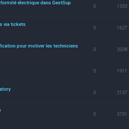
nformité électrique dans GestSup
0
1553
 via tickets
0
1627
fication pour motiver les techniciens
0
2038
0
1911
atory
0
2137
9
0
3731