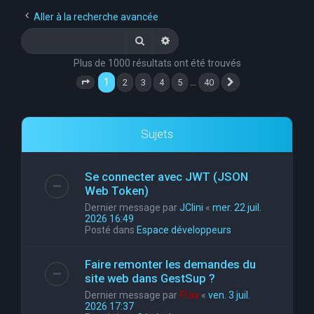
e
Aller à la recherche avancée
r
Rechercher
Recherche avancée
c
Plus de 1000 résultats ont été trouvés
h
1
…
2
3
4
5
40
Page
1
sur
40
Suivante
e
r
Sujets
Se connecter avec JWT (JSON
Web Token)
Dernier message par
JClini
«
mer. 22 juil.
2026 16:49
Posté dans
Espace développeurs
Faire remonter les demandes du
site web dans GestSup ?
Dernier message par
Flox
«
ven. 3 juil.
2026 17:37