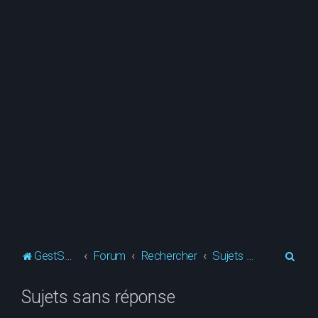
R
GestSup.fr
Forum
Rechercher
Sujets sans réponse
e
Sujets sans réponse
c
h