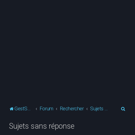
R
GestSup.fr
Forum
Rechercher
Sujets sans réponse
e
Sujets sans réponse
c
h