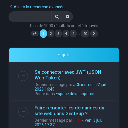
e
Aller à la recherche avancée
r
Rechercher
Recherche avancée
c
Plus de 1000 résultats ont été trouvés
h
1
…
2
3
4
5
40
Page
1
sur
40
Suivante
e
r
Sujets
Se connecter avec JWT (JSON
Web Token)
Dernier message par
JClini
«
mer. 22 juil.
2026 16:49
Posté dans
Espace développeurs
Faire remonter les demandes du
site web dans GestSup ?
Dernier message par
Flox
«
ven. 3 juil.
2026 17:37