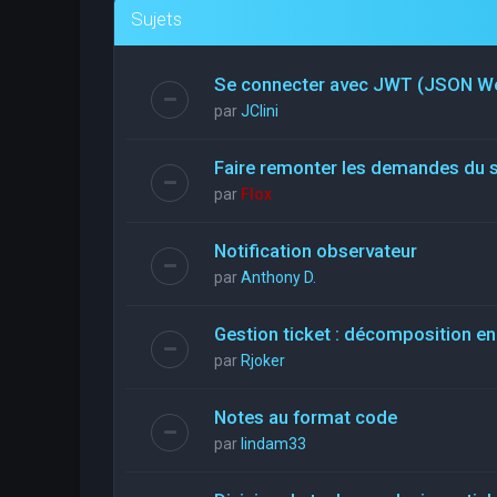
Sujets
Se connecter avec JWT (JSON W
par
JClini
Faire remonter les demandes du 
par
Flox
Notification observateur
par
Anthony D.
Gestion ticket : décomposition en
par
Rjoker
Notes au format code
par
lindam33