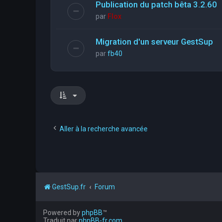
Publication du patch bêta 3.2.60
par
Flox
Migration d'un serveur GestSup
par
fb40
Aller à la recherche avancée
GestSup.fr
Forum
Powered by
phpBB
™
Traduit par
phpBB-fr.com