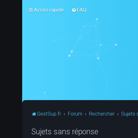
Accès rapide
FAQ
GestSup.fr
Forum
Rechercher
Sujets 
Sujets sans réponse