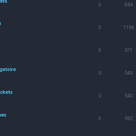
kets
0
634
0
0
1196
0
571
gatoire
0
543
ickets
0
540
nes
0
592