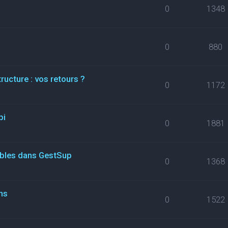
0
1348
0
880
ructure : vos retours ?
0
1172
pi
0
1881
ables dans GestSup
0
1368
ns
0
1522