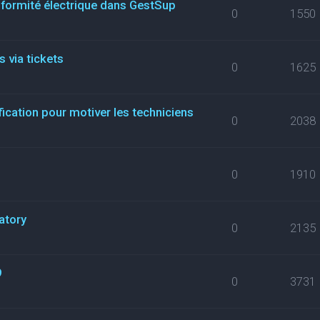
nformité électrique dans GestSup
0
1550
 via tickets
0
1625
fication pour motiver les techniciens
0
2038
0
1910
atory
0
2135
9
0
3731