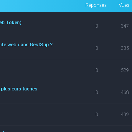
Réponses
Vues
eb Token)
0
347
site web dans GestSup ?
0
335
0
529
 plusieurs tâches
0
468
0
439