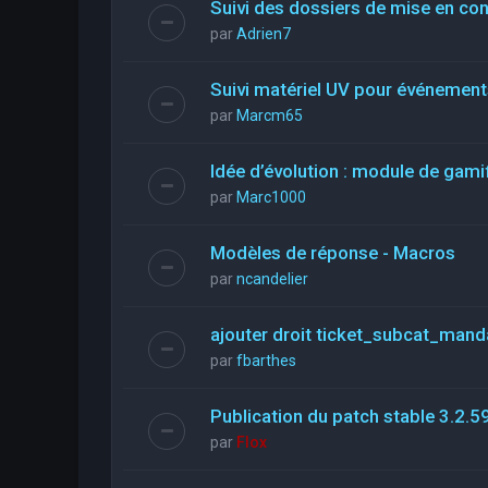
Suivi des dossiers de mise en co
par
Adrien7
Suivi matériel UV pour événements
par
Marcm65
Idée d’évolution : module de gami
par
Marc1000
Modèles de réponse - Macros
par
ncandelier
ajouter droit ticket_subcat_mand
par
fbarthes
Publication du patch stable 3.2.5
par
Flox