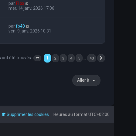
par
Flox
mer. 14 janv. 2026 17:06
par
fb40
ven. 9 janv. 2026 10:31
s ont été trouvés
1
…
2
3
4
5
40
Page
1
sur
40
Suivante
Aller à
Supprimer les cookies
Heures au format
UTC+02:00