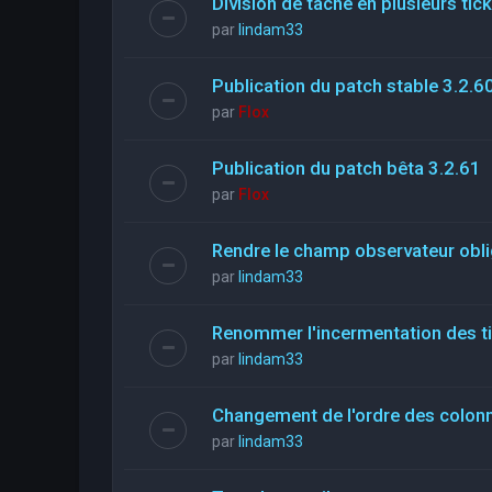
Division de tache en plusieurs tic
par
lindam33
Publication du patch stable 3.2.6
par
Flox
Publication du patch bêta 3.2.61
par
Flox
Rendre le champ observateur obli
par
lindam33
Renommer l'incermentation des t
par
lindam33
Changement de l'ordre des colon
par
lindam33