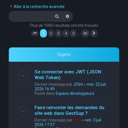
e
Aller à la recherche avancée
r
Rechercher
Recherche avancée
c
Plus de 1000 résultats ont été trouvés
h
1
…
2
3
4
5
40
Page
1
sur
40
Suivante
e
r
Sujets
Se connecter avec JWT (JSON
Web Token)
Dernier message par
JClini
«
mer. 22 juil.
2026 16:49
Posté dans
Espace développeurs
Faire remonter les demandes du
site web dans GestSup ?
Dernier message par
Flox
«
ven. 3 juil.
2026 17:37