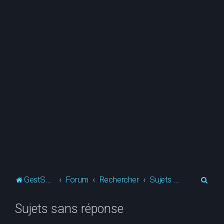
R
GestSup.fr
Forum
Rechercher
Sujets sans réponse
e
Sujets sans réponse
c
h