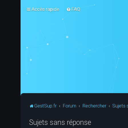
Accès rapide
FAQ
GestSup.fr
Forum
Rechercher
Sujets 
Sujets sans réponse