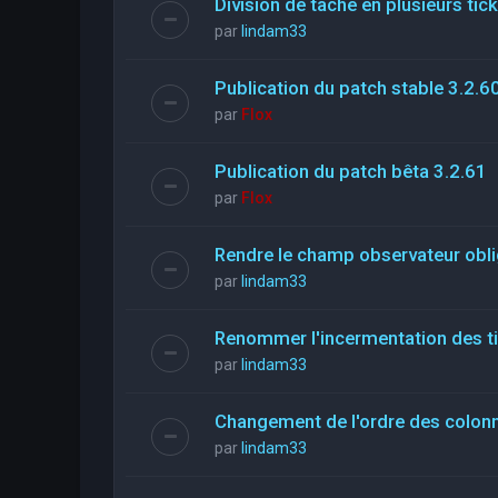
Division de tache en plusieurs tic
par
lindam33
Publication du patch stable 3.2.6
par
Flox
Publication du patch bêta 3.2.61
par
Flox
Rendre le champ observateur obli
par
lindam33
Renommer l'incermentation des t
par
lindam33
Changement de l'ordre des colon
par
lindam33