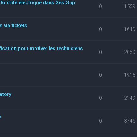
nformité électrique dans GestSup
0
1559
 via tickets
0
1640
fication pour motiver les techniciens
0
2050
0
1915
atory
0
2149
9
0
3745