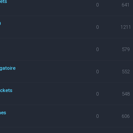
kets
0
641
0
0
1211
0
579
gatoire
0
552
ickets
0
548
nes
0
606