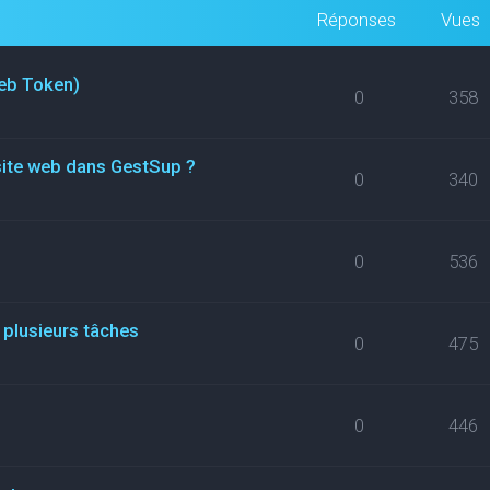
Réponses
Vues
eb Token)
0
358
site web dans GestSup ?
0
340
0
536
 plusieurs tâches
0
475
0
446