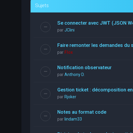
Sujets
Se connecter avec JWT (JSON W
par
JClini
Faire remonter les demandes du 
par
Flox
Notification observateur
par
Anthony D.
Gestion ticket : décomposition en
par
Rjoker
Notes au format code
par
lindam33