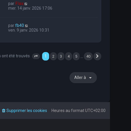
par
Flox
mer. 14 janv. 2026 17:06
par
fb40
ven. 9 janv. 2026 10:31
s ont été trouvés
1
…
2
3
4
5
40
Page
1
sur
40
Suivante
Aller à
Supprimer les cookies
Heures au format
UTC+02:00