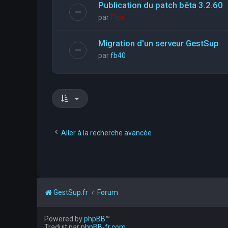
Publication du patch bêta 3.2.60
par
Flox
Migration d'un serveur GestSup
par
fb40
Aller à la recherche avancée
GestSup.fr
Forum
Powered by
phpBB
™
Traduit par
phpBB-fr.com