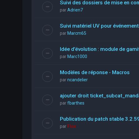
Suivi des dossiers de mise en co
par
Adrien7
Suivi matériel UV pour événements
par
Marcm65
Idée d’évolution : module de gami
par
Marc1000
Modèles de réponse - Macros
par
ncandelier
ajouter droit ticket_subcat_mand
par
fbarthes
Publication du patch stable 3.2.5
par
Flox