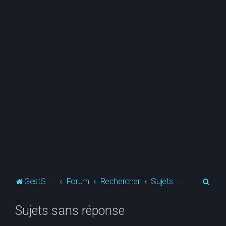
R
GestSup.fr
Forum
Rechercher
Sujets sans réponse
e
Sujets sans réponse
c
h