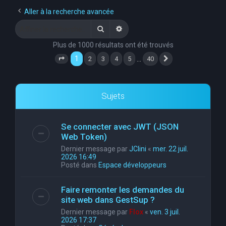
e
Aller à la recherche avancée
r
Rechercher
Recherche avancée
c
Plus de 1000 résultats ont été trouvés
h
1
…
2
3
4
5
40
Page
1
sur
40
Suivante
e
r
Sujets
Se connecter avec JWT (JSON
Web Token)
Dernier message par
JClini
«
mer. 22 juil.
2026 16:49
Posté dans
Espace développeurs
Faire remonter les demandes du
site web dans GestSup ?
Dernier message par
Flox
«
ven. 3 juil.
2026 17:37