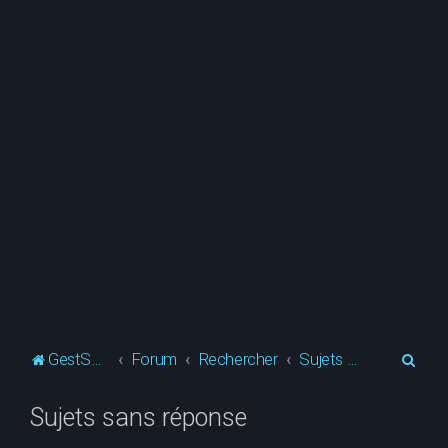
R
GestSup.fr
Forum
Rechercher
Sujets sans réponse
e
Sujets sans réponse
c
h