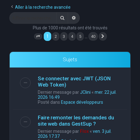
e
Aller à la recherche avancée
r
Rechercher
Recherche avancée
c
Plus de 1000 résultats ont été trouvés
h
1
…
2
3
4
5
40
Page
1
sur
40
Suivante
e
r
Sujets
Se connecter avec JWT (JSON
Web Token)
Dernier message par
JClini
«
mer. 22 juil.
2026 16:49
Posté dans
Espace développeurs
Faire remonter les demandes du
site web dans GestSup ?
Dernier message par
Flox
«
ven. 3 juil.
2026 17:37