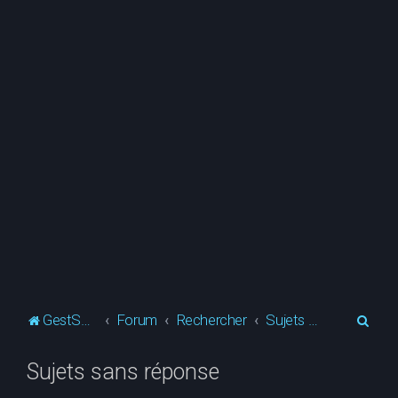
R
GestSup.fr
Forum
Rechercher
Sujets sans réponse
e
Sujets sans réponse
c
h