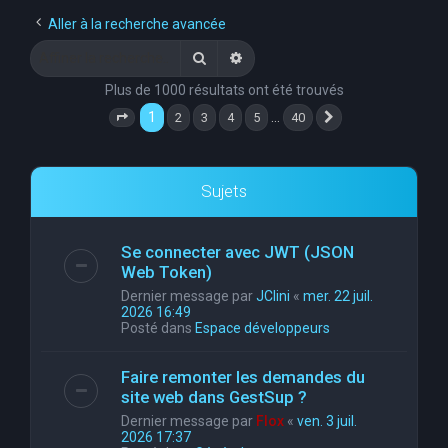
e
Aller à la recherche avancée
r
Rechercher
Recherche avancée
c
Plus de 1000 résultats ont été trouvés
h
1
…
2
3
4
5
40
Page
1
sur
40
Suivante
e
r
Sujets
Se connecter avec JWT (JSON
Web Token)
Dernier message par
JClini
«
mer. 22 juil.
2026 16:49
Posté dans
Espace développeurs
Faire remonter les demandes du
site web dans GestSup ?
Dernier message par
Flox
«
ven. 3 juil.
2026 17:37