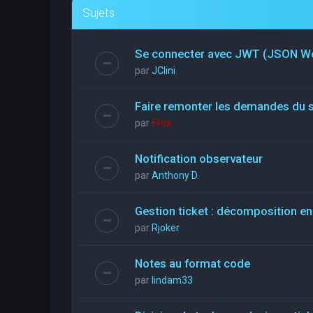
Sujets
Se connecter avec JWT (JSON W
par
JClini
Faire remonter les demandes du 
par
Flox
Notification observateur
par
Anthony D.
Gestion ticket : décomposition en
par
Rjoker
Notes au format code
par
lindam33