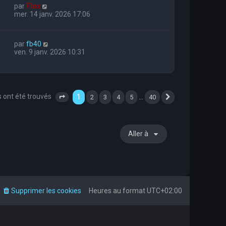
par
Flox
mer. 14 janv. 2026 17:06
par
fb40
ven. 9 janv. 2026 10:31
s ont été trouvés
1
…
2
3
4
5
40
Page
1
sur
40
Suivante
Aller à
Supprimer les cookies
Heures au format
UTC+02:00