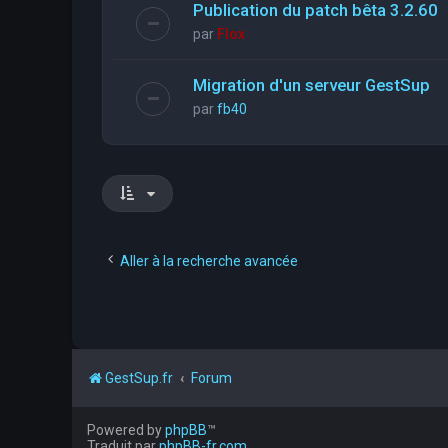
Publication du patch bêta 3.2.60
par
Flox
Migration d'un serveur GestSup
par
fb40
Aller à la recherche avancée
GestSup.fr
Forum
Powered by
phpBB
™
Traduit par
phpBB-fr.com