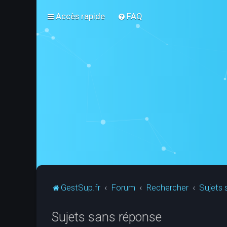
Accès rapide
FAQ
GestSup.fr
Forum
Rechercher
Sujets 
Sujets sans réponse