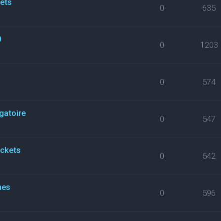
kets
0
635
0
0
1203
0
574
gatoire
0
547
ickets
0
542
nes
0
596