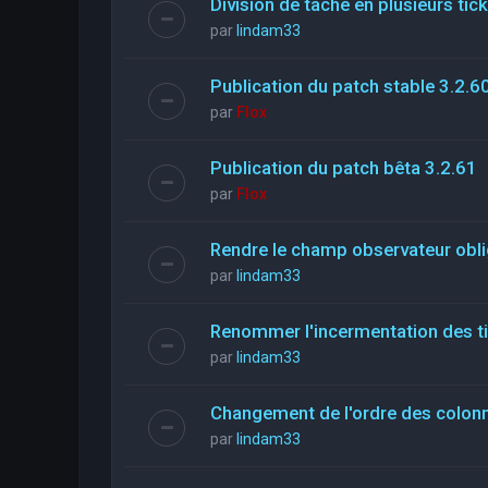
Division de tache en plusieurs tic
par
lindam33
Publication du patch stable 3.2.6
par
Flox
Publication du patch bêta 3.2.61
par
Flox
Rendre le champ observateur obli
par
lindam33
Renommer l'incermentation des t
par
lindam33
Changement de l'ordre des colon
par
lindam33