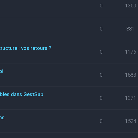
0
1350
0
881
ructure : vos retours ?
0
1176
pi
0
1883
ables dans GestSup
0
1371
ns
0
1524