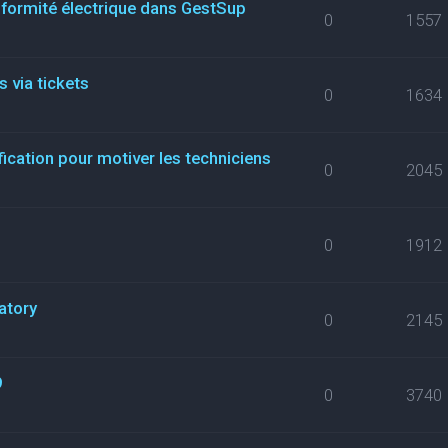
nformité électrique dans GestSup
0
1557
 via tickets
0
1634
fication pour motiver les techniciens
0
2045
0
1912
atory
0
2145
9
0
3740