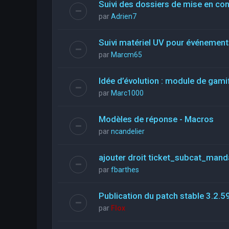
Suivi des dossiers de mise en co
par
Adrien7
Suivi matériel UV pour événements
par
Marcm65
Idée d’évolution : module de gami
par
Marc1000
Modèles de réponse - Macros
par
ncandelier
ajouter droit ticket_subcat_mand
par
fbarthes
Publication du patch stable 3.2.5
par
Flox