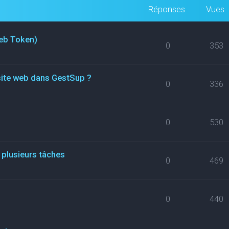
Réponses
Vues
eb Token)
0
353
site web dans GestSup ?
0
336
0
530
 plusieurs tâches
0
469
0
440