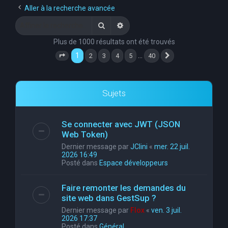
Aller à la recherche avancée
Rechercher
Recherche avancée
Plus de 1000 résultats ont été trouvés
1
…
2
3
4
5
40
Page
1
sur
40
Suivante
Sujets
Se connecter avec JWT (JSON
Web Token)
Dernier message par
JClini
«
mer. 22 juil.
2026 16:49
Posté dans
Espace développeurs
Faire remonter les demandes du
site web dans GestSup ?
Dernier message par
Flox
«
ven. 3 juil.
2026 17:37
Posté dans
Général