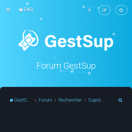
FAQ
Forum GestSup
R
GestSup.fr
Forum
Rechercher
Sujets sans réponse
e
c
h