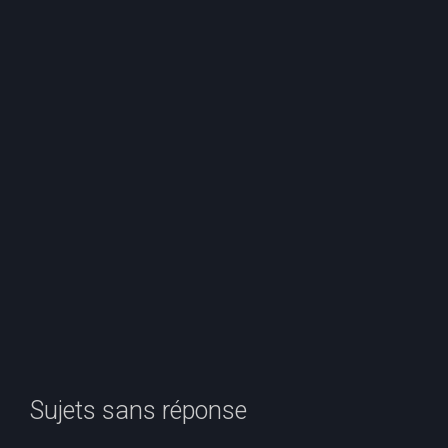
e
r
c
h
e
r
Sujets sans réponse