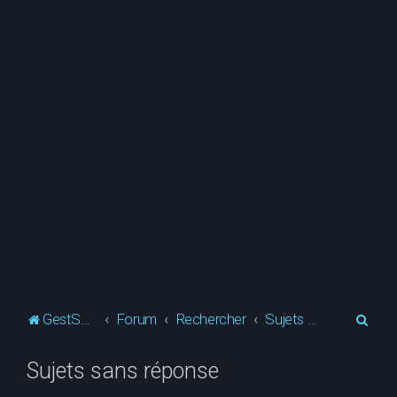
R
GestSup.fr
Forum
Rechercher
Sujets sans réponse
e
Sujets sans réponse
c
h