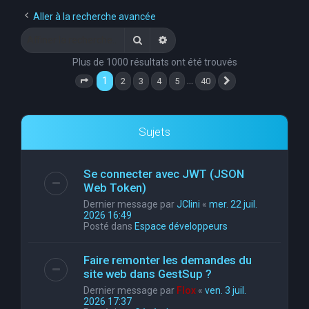
e
Aller à la recherche avancée
r
Rechercher
Recherche avancée
c
Plus de 1000 résultats ont été trouvés
h
1
…
2
3
4
5
40
Page
1
sur
40
Suivante
e
r
Sujets
Se connecter avec JWT (JSON
Web Token)
Dernier message par
JClini
«
mer. 22 juil.
2026 16:49
Posté dans
Espace développeurs
Faire remonter les demandes du
site web dans GestSup ?
Dernier message par
Flox
«
ven. 3 juil.
2026 17:37